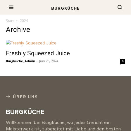
BURGKÜCHE
Start
2024
Archive
Freshly Squeezed Juice
Burgkuche_Admin
-
Juni 26, 2024
0
ÜBER UNS
BURGKÜCHE
Willkommen bei Burgküche, wo jedes Gericht ein
Meisterwerk ist, zubereitet mit Liebe und den besten